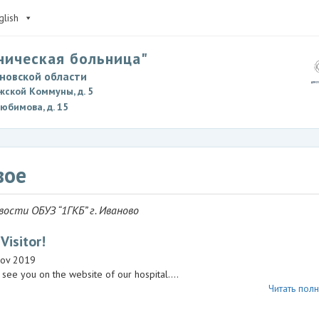
glish
ническая больница"
новской области
жской Коммуны, д. 5
Любимова, д. 15
вое
вости ОБУЗ “1ГКБ” г. Иваново
Visitor!
ov 2019
 see you on the website of our hospital….
Читать полн