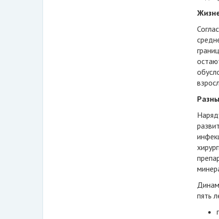
Жизне
Согла
средн
границ
остаю
обусл
взросл
Разны
Наряд
развит
инфек
хирур
препа
минера
Динам
пять л