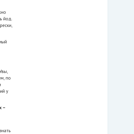
жно
ь йод.
рески,
амый
Увы,
м, по
и
ий у
х –
знать