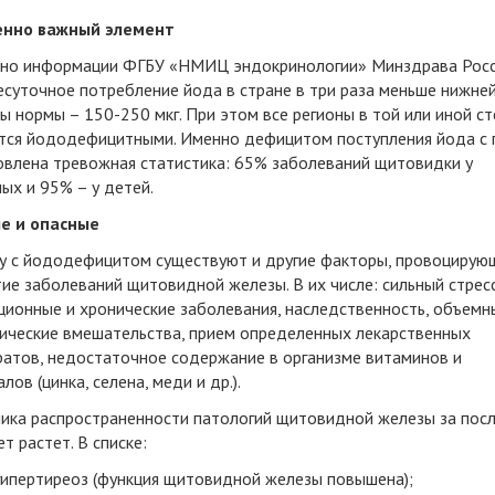
нно важный элемент
сно информации ФГБУ «НМИЦ эндокринологии» Минздрава Росс
есуточное потребление йода в стране в три раза меньше нижне
ы нормы – 150-250 мкг. При этом все регионы в той или иной с
тся йододефицитными. Именно дефицитом поступления йода с
овлена тревожная статистика: 65% заболеваний щитовидки у
ых и 95% – у детей.
е и опасные
у с йододефицитом существуют и другие факторы, провоцирую
ие заболеваний щитовидной железы. В их числе: сильный стресс
ционные и хронические заболевания, наследственность, объемн
гические вмешательства, прием определенных лекарственных
ратов, недостаточное содержание в организме витаминов и
лов (цинка, селена, меди и др.).
ика распространенности патологий щитовидной железы за пос
ет растет. В списке:
гипертиреоз (функция щитовидной железы повышена);