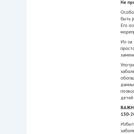
Не пр
Особо
быть 
Его ос
морепр
Из-за 
прост
замен
Употре
заболе
обога
данны
позво
детей 
ВАЖНО
150-2
Избыто
забол