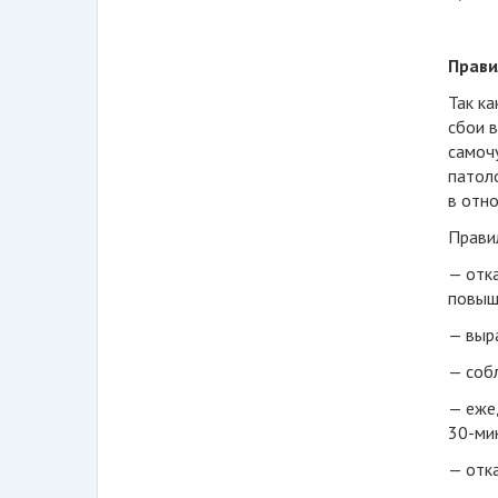
Прави
Так ка
сбои 
самочу
патол
в отно
Прави
— отк
повыш
— выр
— соб
— еже
30-мин
— отк