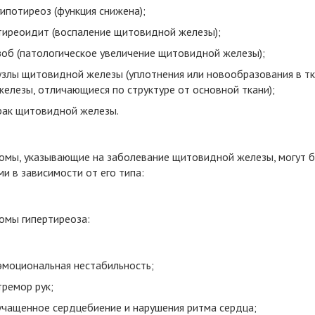
гипотиреоз (функция снижена);
тиреоидит (воспаление щитовидной железы);
зоб (патологическое увеличение щитовидной железы);
узлы щитовидной железы (уплотнения или новообразования в тк
железы, отличающиеся по структуре от основной ткани);
рак щитовидной железы.
омы, указывающие на заболевание щитовидной железы, могут 
и в зависимости от его типа:
омы гипертиреоза:
эмоциональная нестабильность;
тремор рук;
учащенное сердцебиение и нарушения ритма сердца;