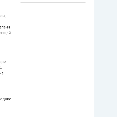
ии,
й
тепени
 пищей
щие
,
ые
ледние