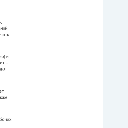
,
аний
ачать
о) и
ет –
ия,
вт
акже
абочих