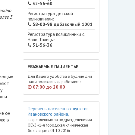
32-56-60
годно
Регистратура детской
олее 3
поликлиники:
58-00-98 добавочный 1001
Регистратура поликлиники с.
Ново-Талицы:
31-56-36
УВАЖАЕМЫЕ ПАЦИЕНТЫ!
омощью
Для Вашего удобства в будние дни
наши поликлиники работают с
ияют
07:00 до 20:00
у
н и
Перечень населенных пунктов
ме он
Ивановского района,
же в
закрепленных за подразделениями
ОБУЗ «1-я городская клиническая
больница» с 01.10.2016г.