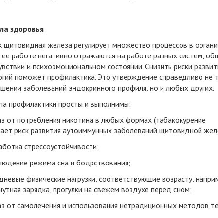
ла здоровья
к щитовидная железа регулирует множество процессов в органи
в ее работе негативно отражаются на работе разных систем, об
вствии и психоэмоциональном состоянии. Снизить риски развит
огий поможет профилактика. Это утверждение справедливо не 
шении заболеваний эндокринного профиля, но и любых других.
ла профилактики просты и выполнимы:
аз от потребления никотина в любых формах (табакокурение
ает риск развития аутоиммунных заболеваний щитовидной желе
аботка стрессоустойчивости;
людение режима сна и бодрствования;
дневые физические нагрузки, соответствующие возрасту, наприм
утная зарядка, прогулки на свежем воздухе перед сном;
аз от самолечения и использования нетрадиционных методов те