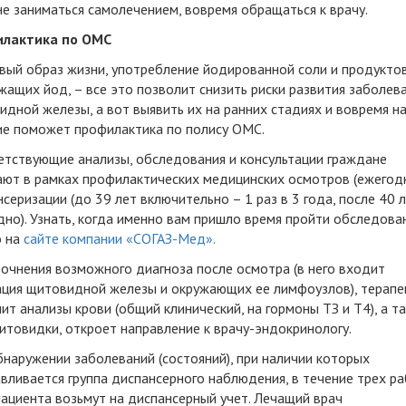
не заниматься самолечением, вовремя обращаться к врачу.
лактика по ОМС
вый образ жизни, употребление йодированной соли и продуктов
ащих йод, – все это позволит снизить риски развития заболев
дной железы, а вот выявить их на ранних стадиях и вовремя н
ие поможет профилактика по полису ОМС.
етствующие анализы, обследования и консультации граждане
ают в рамках профилактических медицинских осмотров (ежегодн
серизации (до 39 лет включительно – 1 раз в 3 года, после 40 л
но). Узнать, когда именно вам пришло время пройти обследован
 на
сайте компании «СОГАЗ-Мед».
очнения возможного диагноза после осмотра (в него входит
ация щитовидной железы и окружающих ее лимфоузлов), терапе
ит анализы крови (общий клинический, на гормоны ТЗ и Т4), а т
итовидки, откроет направление к врачу-эндокринологу.
наружении заболеваний (состояний), при наличии которых
вливается группа диспансерного наблюдения, в течение трех р
ациента возьмут на диспансерный учет. Лечащий врач