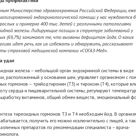
ы профилактики
нным Министерства здравоохранения Российской Федерации, еже
иализированной эндокринологической помощи у нас нуждаются б
рослых и примерно 400 тыс. детей с различными патологиями
идной железы. Лидирующие позиции в структуре заболеваний у
ых (69,7%) занимают те, что вызваны дефицитом йода. О каких
гиях идет речь, как их избежать и обнаружить, рассказывают
рты страховой медицинской компании «СОГАЗ-Мед».
а удал
идная железа – небольшой орган эндокринной системы в виде
ки, расположенный у основания шеи, управляет организмом с п
ых гормонов – трийодтиронин (Т3) и тироксин (Т4), которые вл
боту сердца и пищеварительной системы, регулируют температур
 выработку витаминов, общий обмен веществ, эмоциональный фо
интеза тиреоидных гормонов ТЗ и Т4 необходим йод. В организ
абатывается, получить его можно исключительно с пищей, а так
различных препаратов по рекомендации специалиста – врача-
ринолога.