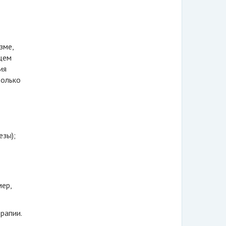
зме,
щем
ия
только
зы);
ер,
рапии.