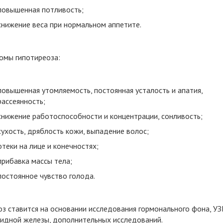
повышенная потливость;
снижение веса при нормальном аппетите.
омы гипотиреоза:
повышенная утомляемость, постоянная усталость и апатия,
рассеянность;
снижение работоспособности и концентрации, сонливость;
сухость, дряблость кожи, выпадение волос;
отеки на лице и конечностях;
прибавка массы тела;
постоянное чувство голода.
оз ставится на основании исследования гормонального фона, УЗ
идной железы, дополнительных исследований.