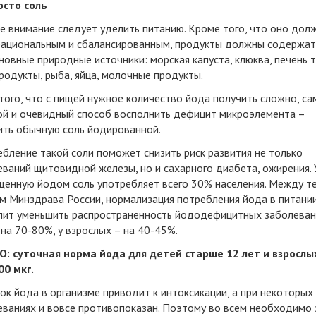
осто соль
е внимание следует уделить питанию. Кроме того, что оно дол
рациональным и сбалансированным, продукты должны содержат
новные природные источники: морская капуста, клюква, печень т
одукты, рыба, яйца, молочные продукты.
того, что с пищей нужное количество йода получить сложно, с
ой и очевидный способ восполнить дефицит микроэлемента –
ить обычную соль йодированной.
бление такой соли поможет снизить риск развития не только
ваний щитовидной железы, но и сахарного диабета, ожирения. 
щенную йодом соль употребляет всего 30% населения. Между те
м Минздрава России, нормализация потребления йода в питани
лит уменьшить распространенность йододефицитных заболеван
на 70-80%, у взрослых – на 40-45%.
: суточная норма йода для детей старше 12 лет и взрослы
00 мкг.
к йода в организме приводит к интоксикации, а при некоторых
еваниях и вовсе противопоказан. Поэтому во всем необходимо 