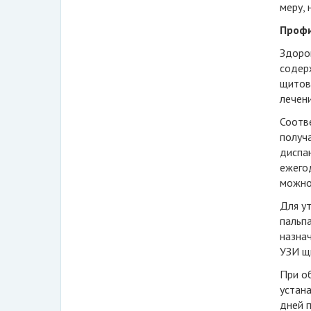
меру, 
Профи
Здоро
содерж
щитови
лечен
Соотв
получ
диспан
ежегод
можно
Для ут
пальп
назнач
УЗИ щ
При об
устана
дней п