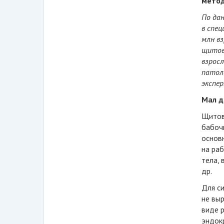
метод
По да
в спец
млн вз
щитов
взросл
патоло
экспе
Мал д
Щитов
бабоч
основн
на ра
тела,
др.
Для с
не выр
виде 
эндок