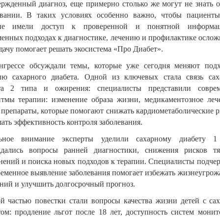
ержденный диагноз, еще примерно столько же могут не знать о
евании. В таких условиях особенно важно, чтобы пациент
кие имели доступ к проверенной и понятной информа
менных подходах к диагностике, лечению и профилактике ослож
дачу помогает решать экосистема «Про Диабет».
нгрессе обсуждали темы, которые уже сегодня меняют под
ию сахарного диабета. Одной из ключевых стала связь сах
та 2 типа и ожирения: специалисты представили совре
итмы терапии: изменение образа жизни, медикаментозное леч
 препараты, которые помогают снижать кардиометаболические р
ать эффективность контроля заболевания.
ьное внимание эксперты уделили сахарному диабету 1
дались вопросы ранней диагностики, снижения рисков т
нений и поиска новых подходов к терапии. Специалисты подчер
ременное выявление заболевания помогает избежать жизнеугро
яний и улучшить долгосрочный прогноз.
й частью повестки стали вопросы качества жизни детей с са
том: продление льгот после 18 лет, доступность систем монит