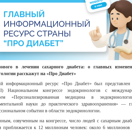
ового в лечении сахарного диабета: о главных измене
тологии расскажут на «Про Диабет»
й информационный ресурс «Про Диабет» был представлен
I) Национальном конгрессе эндокринологов с междуна
тием «Персонализированная медицина в эндокринологи
ментальной науки до практического здравоохранения» — г
ссиональном событии в области эндокринологии.
нным, озвученным на конгрессе, число людей с сахарным диаб
и приближается к 12 миллионам человек: около 6 миллионов