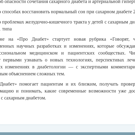
об опасности сочетания сахарного диабета и артериальной гипер
о способах восстановить нормальный сон при сахарном диабете 
о проблемах желудочно-кишечного тракта у детей с сахарным д
1 типа
е на «Про Диабет» стартует новая рубрика «Говорят, 
менных научных разработках и изменениях, которые обсужда
ссиональном медицинском и пациентских сообществах. Чи
т первыми узнавать о новых технологиях, перспективах леч
х изменениях в диабетологии — с экспертными комментар
ным объяснением сложных тем.
Диабет» помогает пациентам и их близким, получать прове
мацию и понимать, какие современные возможности уже до
 с сахарным диабетом.