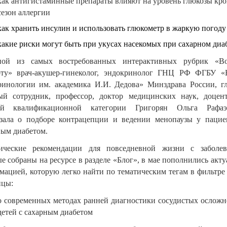
как антигистаминные препараты влияют на уровень глюкозы кро
сезон аллергии
как хранить инсулин и использовать глюкометр в жаркую погоду
какие риски могут быть при укусах насекомых при сахарном диа
ой из самых востребованных интерактивных рубрик «В
рту» врач-акушер-гинеколог, эндокринолог ГНЦ РФ ФГБУ
ринологии им. академика И.И. Дедова» Минздрава России, г
ый сотрудник, профессор, доктор медицинских наук, доцент
й квалификационной категории Григорян Ольга Рафаэ
азала о подборе контрацепции и ведении менопаузы у пацие
ным диабетом.
ические рекомендации для повседневной жизни с заболев
е собраны на ресурсе в разделе «Блог», в мае пополнились акт
мацией, которую легко найти по тематическим тегам в фильтре 
ицы:
о современных методах ранней диагностики сосудистых осложн
детей с сахарным диабетом