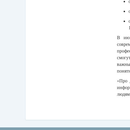
В июн
совре
профе
смогу
важны
понят
«Про 
инфор
людям