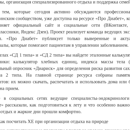
ы, организация специализированного отдыха и поддержка семей
 тем, которые сегодня активно обсуждаются профессион
инским сообществом, уже доступна на ресурсе «Про Диабет», к
иняет официальный сайт и социальные сети (ВКонтакте,
лассники, Яндекс Дзен). Проект реализует команда ведущих экс
ы. «Про Диабет» публикует только выверенные и акту
иалы, которые помогают пациентам в управлении заболеванием.
елах «СД 1 типа» и «СД 2 типа» вы найдете эталонные калькул
ники: калькулятор хлебных единиц, индекса массы тела 
льный опросник «Диариск» для определения риска развития сах
та 2 типа. На главной странице ресурса собраны памят
тов: их можно скачать, распечатать и использовать дома или 
на прием.
 в социальных сетях ведущие специалисты-эндокринолог
» рассказали, как подготовиться к лету и что особенно важно
 отдых и жаркие дни прошли комфортно.
как посчитать ХЕ при организации отдыха на природе