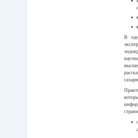
В одн
экспе
эндок
научн
высше
расск
сахар
Практ
которы
инфор
стран