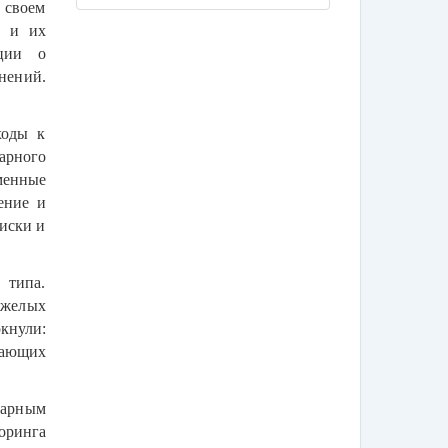
 своем
ы и их
ции о
нений.
ходы к
арного
менные
ение и
иски и
 типа.
яжелых
кнули:
жающих
харным
оринга