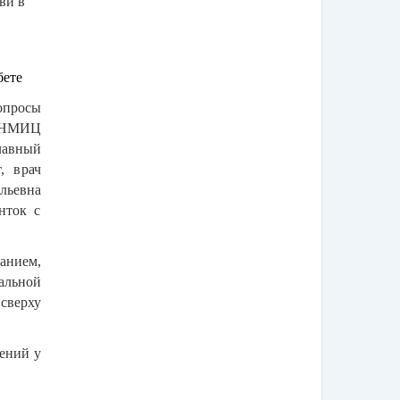
ви в
бете
опросы
 «НМИЦ
лавный
, врач
льевна
нток с
анием,
уальной
сверху
ений у