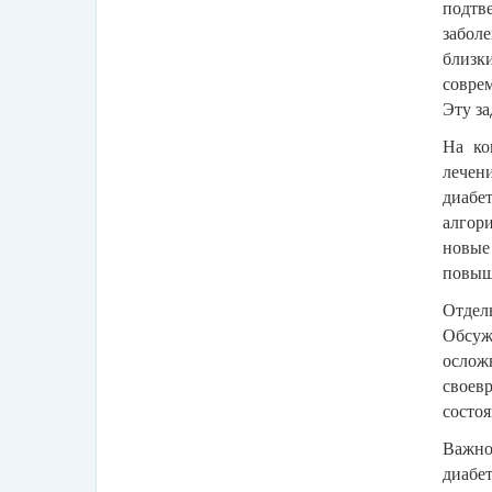
подтв
забол
близ
совре
Эту за
На ко
лечен
диабе
алгор
новые
повыш
Отдел
Обсуж
ослож
своев
состо
Важно
диабе