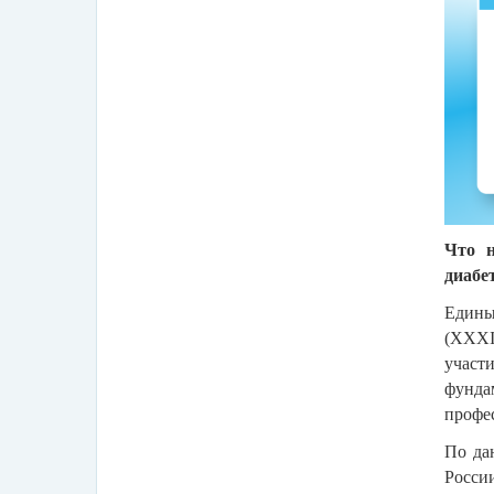
Что н
диабе
Едины
(XXXI
учас
фунда
профе
По да
Росси