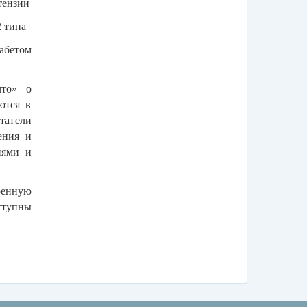
тензии
2 типа
иабетом
что» о
ются в
татели
ения и
иями и
ренную
ступны