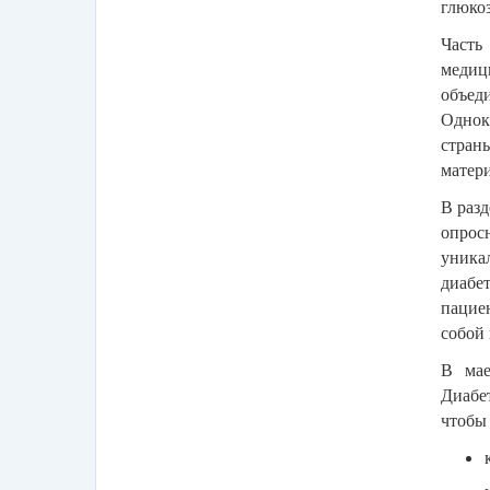
глюкоз
Часть
медиц
объед
Однок
стран
матер
В разд
опрос
уника
диабе
пациен
собой 
В мае
Диабет
чтобы