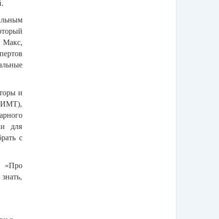
.
альным
оторый
 Макс,
пертов
альные
яторы и
(ИМТ),
арного
ки для
брать с
и «Про
 знать,