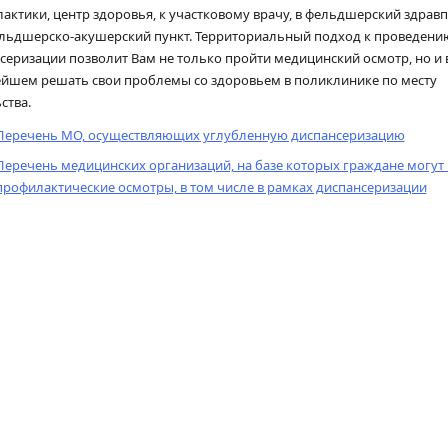
актики, центр здоровья, к участковому врачу, в фельдшерский здрав
льдшерско-акушерский пункт. Территориальный подход к проведени
серизации позволит Вам не только пройти медицинский осмотр, но и 
йшем решать свои проблемы со здоровьем в поликлинике по месту
ства.
Перечень МО, осуществляющих углубленную диспансеризацию
Перечень медицинских организаций, на базе которых граждане могут
профилактические осмотры, в том числе в рамках диспансеризации