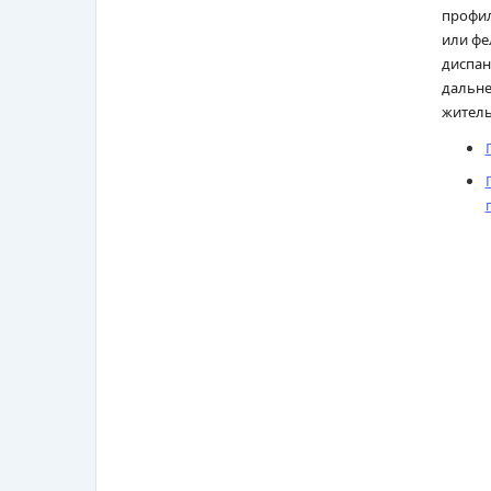
профил
или фе
диспан
дальне
житель