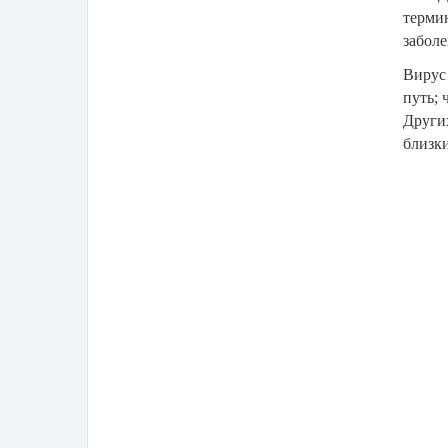
терми
забол
Вирус
путь;
Други
близки