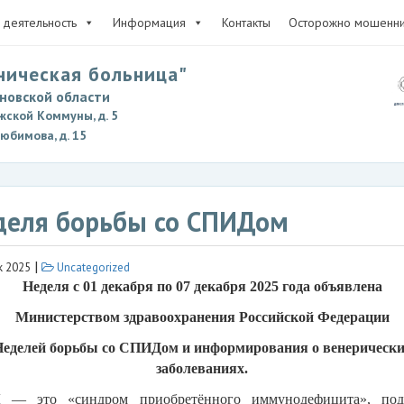
деятельность
Информация
Контакты
Осторожно мошенни
ническая больница"
новской области
жской Коммуны, д. 5
Любимова, д. 15
деля борьбы со СПИДом
|
 2025
Uncategorized
Неделя с
01 декабря по 07
декабря 2025 года объявлена
Министерством здравоохранения Российской Федерации
еделей борьбы со СПИДом и информирования о венерическ
заболеваниях.
— это «синдром приобретённого иммунодефицита», по