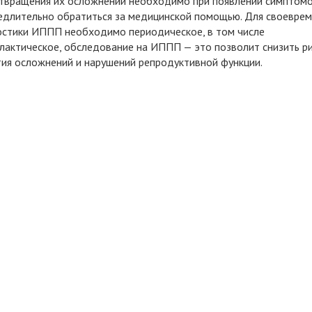
твращения их осложнений необходимо при появлении симптом
едлительно обратиться за медицинской помощью. Для своевре
остики ИППП необходимо периодическое, в том числе
лактическое, обследование на ИППП — это позволит снизить р
тия осложнений и нарушений репродуктивной функции.