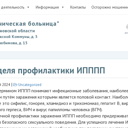
деятельность
Информация
Контакты
Осторожно мошенни
ническая больница"
новской области
жской Коммуны, д. 5
Любимова, д. 15
деля профилактики ИПППП
|
й 2024
Uncategorized
ермином ИППП понимают инфекционные заболевания, наиболе
м путём заражения которыми является половой контакт. Наибол
 это сифилис, гонорея, хламидиоз и трихомониаз, гепатит В, ви
го герпеса, ВИЧ и вирус папилломы человека (ВПЧ).
ичной профилактики заражения ИППП необходимо придерживат
л безопасного сексуального поведения. Для успешного лечения 