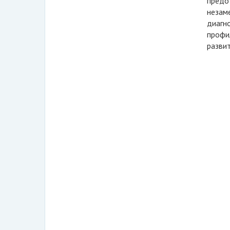
предо
незам
диагн
профи
разви