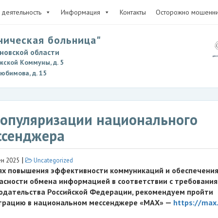
деятельность
Информация
Контакты
Осторожно мошенни
ническая больница"
новской области
жской Коммуны, д. 5
Любимова, д. 15
популяризации национального
ссенджера
|
н 2025
Uncategorized
ях повышения эффективности коммуникаций и обеспечени
асности обмена информацией в соответствии с требовани
одательства Российской Федерации, рекомендуем пройти
трацию в национальном мессенджере «МАХ» —
https://max.