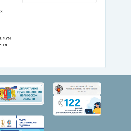
ых
нимум
ется