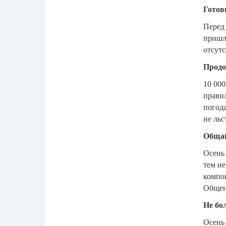
Готов
Перед 
пришло
отсутс
Прод
10 000
правил
погода
не льс
Общай
Осень 
тем не
компон
Общени
Не бо
Осень 