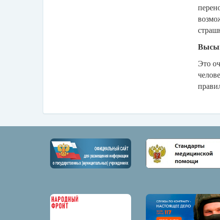
перено
возмож
страш
Высып
Это оч
челове
правил