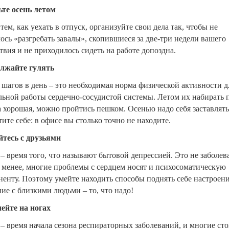
ьте
осень летом
тем, как уехать в отпуск, организуйте свои дела так, чтобы не
сь «разгребать завалы», скопившиеся за две-три недели вашего
твия и не приходилось сидеть на работе допоздна.
олжайте
гулять
 шагов в день – это необходимая норма физической активности д
ьной работы сердечно-сосудистой системы. Летом их набирать 
 хорошая, можно пройтись пешком. Осенью надо себя заставлять.
тите себе: в офисе вы столько точно не находите.
тесь
с друзьями
– время того, что называют бытовой депрессией. Это не заболев
 менее, многие проблемы с сердцем носят и психосоматическую
енту. Поэтому умейте находить способы поднять себе настроени
е с близкими людьми – то, что надо!
лейте
на ногах
– время начала сезона респираторных заболеваний, и многие ст