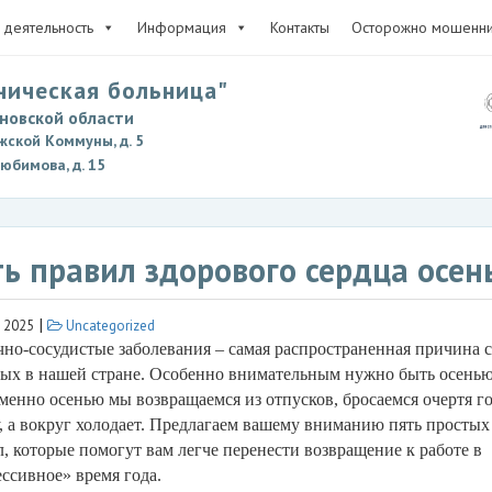
деятельность
Информация
Контакты
Осторожно мошенни
ническая больница"
новской области
жской Коммуны, д. 5
Любимова, д. 15
ь правил здорового сердца осен
|
 2025
Uncategorized
но-сосудистые заболевания – самая распространенная причина 
лых в нашей стране. Особенно внимательным нужно быть осенью
менно осенью мы возвращаемся из отпусков, бросаемся очертя го
, а вокруг холодает. Предлагаем вашему вниманию пять простых
, которые помогут вам легче перенести возвращение к работе в
ссивное» время года.