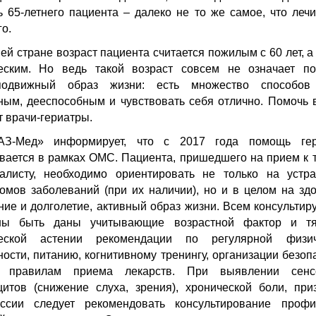
ь 65-летнего пациента – далеко не то же самое, что лечи
го.
ей стране возраст пациента считается пожилым с 60 лет, а 
еским. Но ведь такой возраст совсем не означает п
подвижный образ жизни: есть множество способов
ным, дееспособным и чувствовать себя отлично. Помочь 
т врачи-гериатры.
АЗ-Мед» информирует, что с 2017 года помощь гер
вается в рамках ОМС. Пациента, пришедшего на прием к 
алисту, необходимо ориентировать не только на устр
омов заболеваний (при их наличии), но и в целом на зд
ние и долголетие, активный образ жизни. Всем консульти
ны быть даны учитывающие возрастной фактор и тя
ческой астении рекомендации по регулярной физич
ности, питанию, когнитивному тренингу, организации безоп
, правилам приема лекарств. При выявлении сенс
итов (снижение слуха, зрения), хронической боли, при
ессии следует рекомендовать консультирование профи