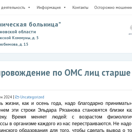
деятельность
Информация
Контакты
Осторожно мошенни
ническая больница"
новской области
жской Коммуны, д. 5
Любимова, д. 15
провождение по ОМС лиц старше
|
н 2024
Uncategorized
ь жизни, как и осень года, надо благодарно принимать»
нем эти строки Эльдара Рязанова становятся близки к
веку. Время меняет людей:
c
возрастом физиологич
ссы в организме каждого из нас перестраиваются. Не надо
инского образования для того, чтобы сделать вывод о то