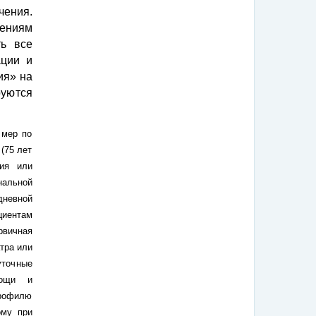
чения.
лениям
ть все
ации и
ия» на
руются
 мер по
(75 лет
ния или
нальной
дневной
циентам
вичная
тра или
точные
мощи и
профилю
ому при