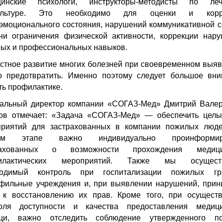
цинские психологи, инструкторы-методисты по леч
ультуре. Это необходимо для оценки и корр
эмоционального состояния, нарушений коммуникативной 
ни ограничения физической активности, коррекции нар
ых и профессиональных навыков.
стное развитие многих болезней при своевременном выя
 предотвратить. Именно поэтому следует большое вн
ть профилактике.
альный директор компании «СОГАЗ-Мед» Дмитрий Вале
ов отмечает: «Задача «СОГАЗ-Мед» — обеспечить цел
приятий для застрахованных в компании пожилых люде
ом этапе важно индивидуально проинформир
рахованных о возможности прохождения медици
илактических мероприятий. Также мы осущест
ходимый контроль при госпитализации пожилых гр
фильные учреждения и, при выявлении нарушений, при
к восстановлению их прав. Кроме того, при осущест
роля доступности и качества предоставления медици
щи, важно отследить соблюдение утвержденного по