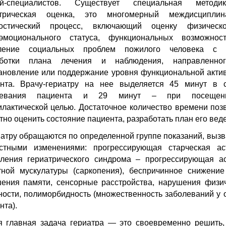
ей-специалистов. Существует специальная метод
атрическая оценка,
это
многомерный междисциплин
ностический процесс, включающий оценку физическ
оэмоционального статуса, функциональных возможнос
ление социальных проблем пожилого человека с 
аботки плана лечения и наблюдения, направленно
ановление или поддержание уровня функциональной акти
нта. Врачу-гериатру на нее выделяется 45 минут в 
левания пациента и 29 минут – при посеще
лактической целью. Достаточное количество времени поз
тно оценить состояние пациента, разработать план его вед
иатру обращаются по определенной группе показаний, выз
стными изменениями: прогрессирующая старческая ас
ления гериатрического синдрома – прогрессирующая а
тной мускулатуры (саркопения), беспричинное снижение
ения памяти, сенсорные расстройства, нарушения физи
ности, полиморбидность (множественность заболеваний у 
нта).
 главная задача гериатра — это своевременно решить,