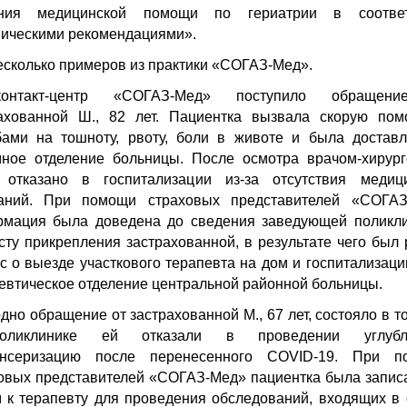
ания медицинской помощи по гериатрии в соответ
ническими рекомендациями».
есколько примеров из практики «СОГАЗ-Мед».
нтакт-центр «СОГАЗ-Мед» поступило обращен
ахованной Ш., 82 лет. Пациентка вызвала скорую по
ами на тошноту, рвоту, боли в животе и была достав
ное отделение больницы. После осмотра врачом-хирур
 отказано в госпитализации из-за отсутствия медици
заний. При помощи страховых представителей «СОГАЗ
мация была доведена до сведения заведующей поликл
сту прикрепления застрахованной, в результате чего был
с о выезде участкового терапевта на дом и госпитализаци
евтическое отделение центральной районной больницы.
дно обращение от застрахованной М., 67 лет, состояло в то
ликлинике ей отказали в проведении углубл
ансеризацию после перенесенного COVID-19. При п
овых представителей «СОГАЗ-Мед» пациентка была запис
 к терапевту для проведения обследований, входящих в