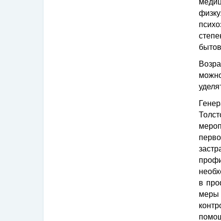
меди
физк
психо
степе
бытов
Возра
можно
уделя
Генер
Толст
меро
перв
заст
проф
необ
в про
меры 
конт
помо