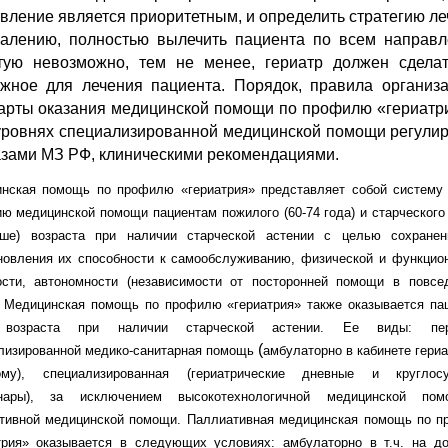
вление является приоритетным, и определить стратегию ле
алению, полностью вылечить пациента по всем направ
тую невозможно, тем не менее, гериатр должен сдела
жное для лечения пациента.
Порядок, правила организ
арты оказания медицинской помощи по профилю «гериатр
уровнях специализированной медицинской помощи регули
зами МЗ РФ, клиническими рекомендациями.
нская помощь по профилю «гериатрия» представляет собой систему
ию медицинской помощи пациентам пожилого (60-74 года) и старческого 
ше) возраста при наличии старческой астении с целью сохране
новления их способности к самообслуживанию, физической и функцио
ости, автономности (независимости от посторонней помощи в повсе
. Медицинская помощь по профилю «гериатрия» также оказывается па
 возраста при наличии старческой астении. Ее виды: пер
(
лизированной медико-санитарная помощь
амбулаторно в кабинете гериа
му), специализированная (гериатрические дневные и круглосу
онары), за исключением высокотехнологичной медицинской по
тивной медицинской помощи. Паллиативная медицинская помощь по 
трия» оказывается в следующих условиях: амбулаторно в т.ч. на д