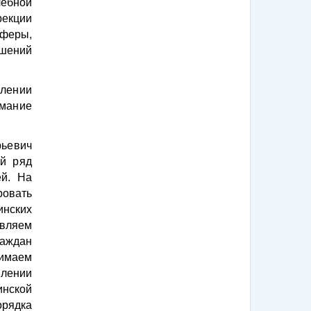
ебной
екции
сферы,
ушений
влении
имание
рьевич
ый ряд
й. На
овать
нских
вляем
аждан
нимаем
влении
нской
рядка