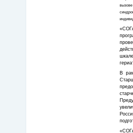
вызове
синдр
индиви
«СОГ
прогр
пров
дейст
шкале
гериа
В рам
Стар
пред
стар
Пред
увели
Росси
подго
«СОГА