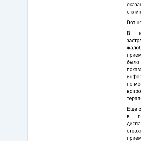
оказ
с кли
Вот н
В ко
застр
жалоб
прием
было
пока
инфор
по ме
вопро
терап
Еще о
в по
дисп
страх
прием