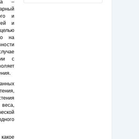
ика –
арный
ого и
тей и
целью
го на
вности
случае
нии с
воляет
ения.
ванных
тения,
стения
 веса,
ческой
одного
 какое