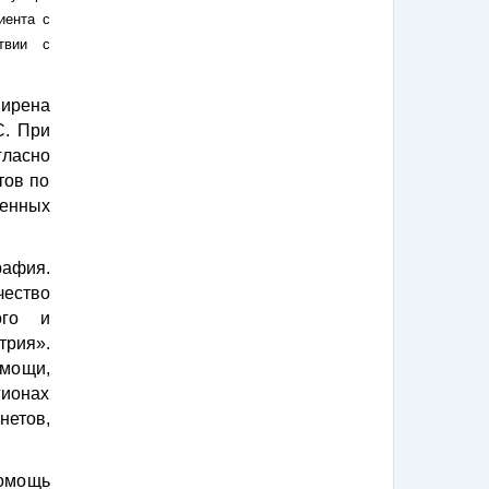
иента с
твии с
ирена
С.
При
ласно
тов по
ненных
рафия.
ество
ого и
рия».
мощи,
гионах
нетов,
помощь