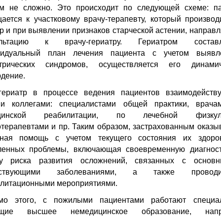
м не сложно. Это происходит по следующей схеме: п
ается к участковому врачу-терапевту, который производ
р и при выявлении признаков старческой астении, направл
ультацию к врачу-гериатру. Гериатром составл
видуальный план лечения пациента с учетом выявл
атрических синдромов, осуществляется его динамич
дение.
гериатр в процессе ведения пациентов взаимодейств
ми коллегами: специалистами общей практики, врача
цинской реабилитации, по лечебной физкуль
терапевтами и пр. Таким образом, застрахованным оказы
сная помощь с учетом текущего состояния их здоро
ленных проблемы, включающая своевременную диагност
ку риска развития осложнений, связанных с основ
тствующими заболеваниями, а также провод
литационными мероприятиями.
мо этого, с пожилыми пациентами работают специал
щие высшее немедицинское образование, напр