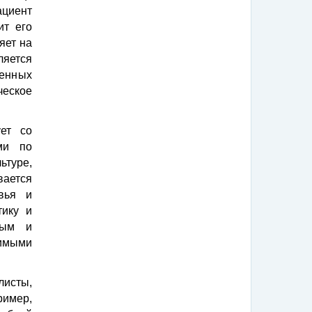
ациент
ит его
яет на
яется
енных
еское
ует со
ми по
туре,
вается
вья и
ику и
ным и
имыми
исты,
имер,