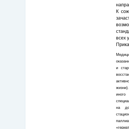
напра
К сож
зачас
возмо
станд
всех 
Прика
Медици
оказан
и стар
восста
активн
жизни)
иного
специа
на до
стаци
паллиа
«гериа