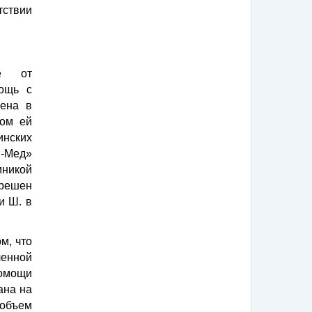
ствии
ие от
мощь с
лена в
гом ей
нских
-Мед»
иникой
 решен
и Ш. в
м, что
енной
омощи
ана на
 объем