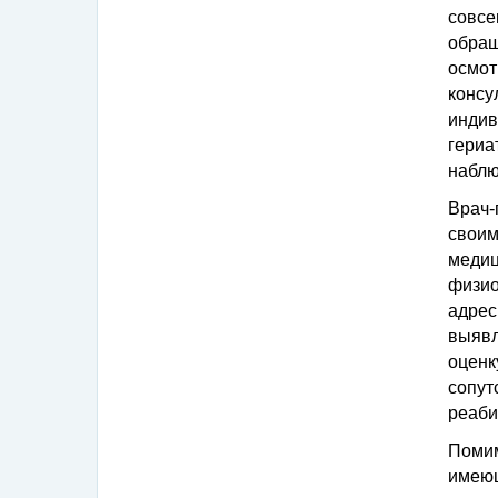
совсе
обращ
осмот
конс
инди
гери
наблю
Врач-
свои
меди
физио
адре
выяв
оцен
сопу
реаби
Поми
имею