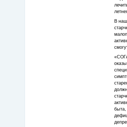
лечит
летне
В наш
старч
мало
актив
смогу
«СОГ
оказы
специ
симпт
старе
долж
стар
актив
быта
дефиц
депр