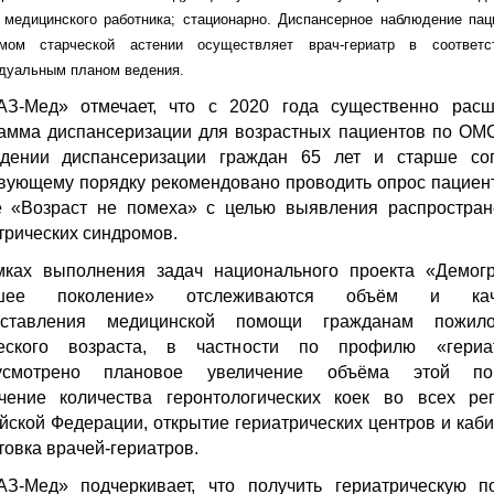
 медицинского работника; стационарно. Диспансерное наблюдение пац
омом старческой астении осуществляет врач-гериатр в соответс
дуальным планом ведения.
АЗ-Мед» отмечает, что с 2020 года существенно расш
амма диспансеризации для возрастных пациентов по ОМ
едении диспансеризации граждан 65 лет и старше сог
вующему порядку рекомендовано проводить опрос пациен
 «Возраст не помеха» с целью выявления распростра
трических синдромов.
ках выполнения задач национального проекта «Демог
шее поколение» отслеживаются объём и кач
оставления медицинской помощи гражданам пожил
ческого возраста, в частности по профилю «гериат
усмотрено плановое увеличение объёма этой по
чение количества геронтологических коек во всех ре
йской Федерации, открытие гериатрических центров и каби
товка врачей-гериатров.
З-Мед» подчеркивает, что получить гериатрическую 