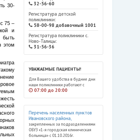
32-56-60
ть 30-
Регистратура детской
поликлиники:
с 75 –
58-00-98 добавочный 1001
окой и
Регистратура поликлиники с.
 быть
Ново-Талицы:
в этом
31-56-36
иатра
УВАЖАЕМЫЕ ПАЦИЕНТЫ!
такому
анение
Для Вашего удобства в будние дни
оровое
наши поликлиники работают с
07:00 до 20:00
руемым
жесть
еской
Перечень населенных пунктов
асного
Ивановского района,
орных
закрепленных за подразделениями
знаков
ОБУЗ «1-я городская клиническая
льных
больница» с 01.10.2016г.