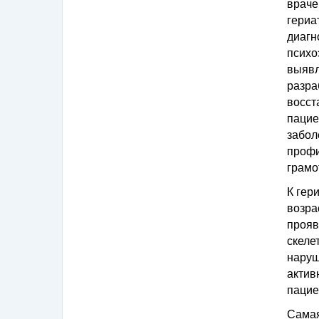
врач
гери
диаг
псих
выяв
разр
восст
пацие
забо
профи
грамо
К гер
возра
прояв
скеле
наруш
актив
пацие
Самая